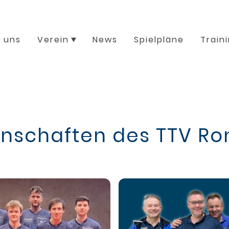
 uns
Verein
News
Spielpläne
Train
schaften des TTV Ro