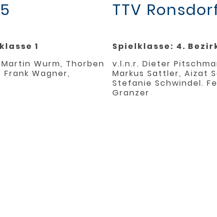
 5
TTV Ronsdor
klasse 1
Spielklasse: 4. Bezir
y, Martin Wurm, Thorben
v.l.n.r. Dieter Pitschm
r, Frank Wagner,
Markus Sattler, Aizat
Stefanie Schwindel. F
Granzer