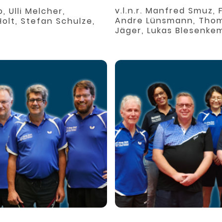
v.l.n.r. Manfred Smuz,
o, Ulli Melcher,
Andre Lünsmann, Thoma
Holt, Stefan Schulze,
Jäger, Lukas Blesenke