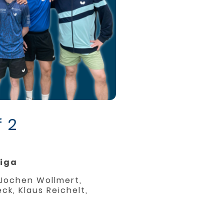
 2
liga
, Jochen Wollmert,
k, Klaus Reichelt,