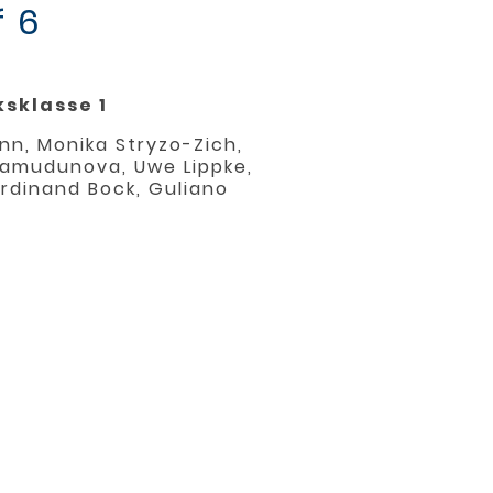
f 6
ksklasse 1
ann, Monika Stryzo-Zich,
 Samudunova, Uwe Lippke,
erdinand Bock, Guliano
Impressum
Satzung
Datenschutz