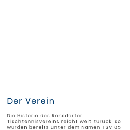
Der familiäre
Tischtennisverein auf den
Wuppertaler Südhöhen
Der Verein
Die Historie des Ronsdorfer
Tischtennisvereins reicht weit zurück, so
wurden bereits unter dem Namen TSV 05