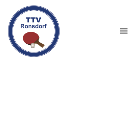
TTV Ronsdorf -
Tischtennis in
Wuppertal